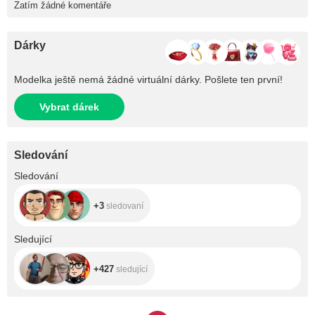
Zatím žádné komentáře
Dárky
Modelka ještě nemá žádné virtuální dárky. Pošlete ten první!
Vybrat dárek
Sledování
+3
Sledování
+3
sledovaní
+427
Sledující
+427
sledující