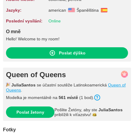
Jazyky:
american
Španělština
Poslední vysílání:
Online
O mně
Hello! Welcome to my room!
Poslat dýško
Queen of Queens
JuliaSantos
se účastní soutěže Latinskoamerická
Queen of
Queens
.
Modelka je momentálně na
561 místě
(1 bod).
Pošlite Žetóny, aby ste
JuliaSantos
Poslat žetony
priblížili k
víťazstvu!
Fotky