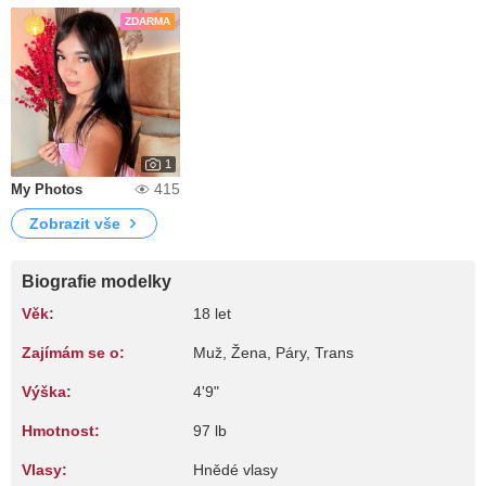
ZDARMA
1
415
My Photos
Zobrazit vše
Biografie modelky
Věk:
18 let
Zajímám se o:
Muž, Žena, Páry, Trans
Výška:
4'9"
Hmotnost:
97 lb
Vlasy:
Hnědé vlasy