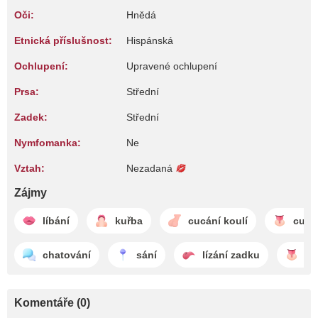
Oči:
Hnědá
Etnická příslušnost:
Hispánská
Ochlupení:
Upravené ochlupení
Prsa:
Střední
Zadek:
Střední
Nymfomanka:
Ne
Vztah:
Nezadaná
Zájmy
líbání
kuřba
cucání koulí
cunn
chatování
sání
lízání zadku
ch
Komentáře (0)