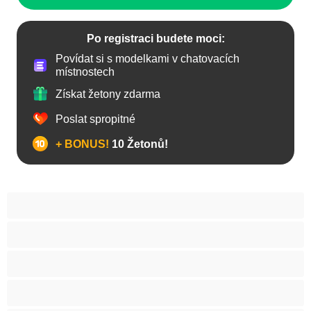
Po registraci budete moci:
Povídat si s modelkami v chatovacích
místnostech
Získat žetony zdarma
Poslat spropitné
+ BONUS!
10 Žetonů!
Anál
Arabky
Asijská
Babičky